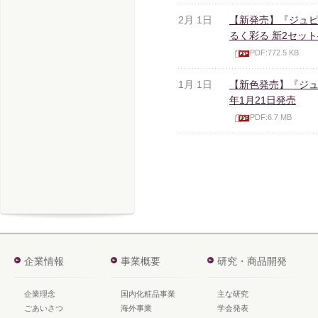
2月 1日
【新発売】『ジュピ
るく彩る 新2セット
PDF:772.5 KB
1月 1日
【新色発売】『ジュ
年1月21日発売
PDF:6.7 MB
企業情報
事業概要
研究・商品開発
企業理念
国内化粧品事業
主な研究
ごあいさつ
海外事業
学会発表