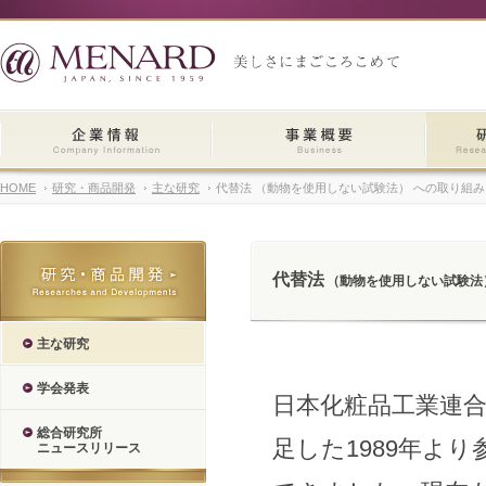
HOME
研究・商品開発
主な研究
代替法 （動物を使用しない試験法） への取り組み
代替法
（動物を使用しない試験法
主な研究
学会発表
日本化粧品工業連
総合研究所
足した1989年よ
ニュースリリース