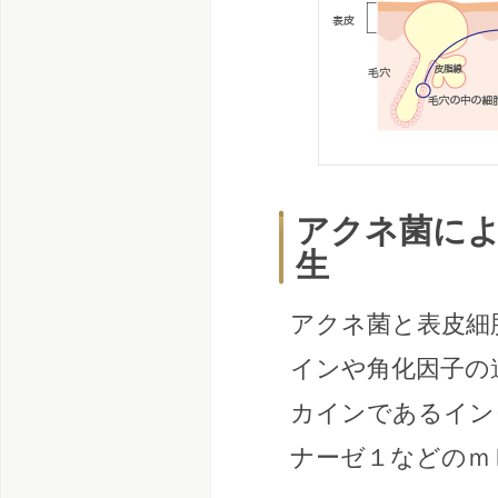
アクネ菌に
生
アクネ菌と表皮細
インや角化因子の
カインであるイン
ナーゼ１などのｍ